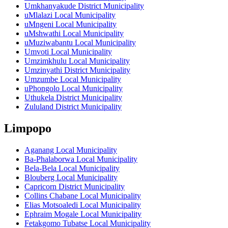
Umkhanyakude District Municipality
uMlalazi Local Municipality
uMngeni Local Municipality
uMshwathi Local Municipality
uMuziwabantu Local Municipality
Umvoti Local Municipality
Umzimkhulu Local Municipality
Umzinyathi District Municipality
Umzumbe Local Municipality
uPhongolo Local Municipality
Uthukela District Municipality
Zululand District Municipality
Limpopo
Aganang Local Municipality
Ba-Phalaborwa Local Municipality
Bela-Bela Local Municipality
Blouberg Local Municipality
Capricorn District Municipality
Collins Chabane Local Municipality
Elias Motsoaledi Local Municipality
Ephraim Mogale Local Municipality
Fetakgomo Tubatse Local Municipality