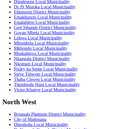
Dipaleseng Local Municipality
Dr JS Moroka Local Municipality
Ehlanzeni District Municipality
Emakhazeni Local Municipality
Emalahleni Local Municipality
Gert Sibande District Municipality
Govan Mbeki Local Municipality
Lekwa Local Municipality
Mbombela Local Municipality
Mkhondo Local Municipality
Msukaligwa Local Municipality
Nkangala District Municipality
Nkomazi Local Municipality
Pixley ka Seme Local Municipality
Steve Tshwete Local Municipality
Thaba Chweu Local Municipality
Thembisile Hani Local Municipality
Victor Khanye Local Municipality
North West
Bojanala Platinum District Municipality
City of Matlosana
Ditsobotla Local Municipality