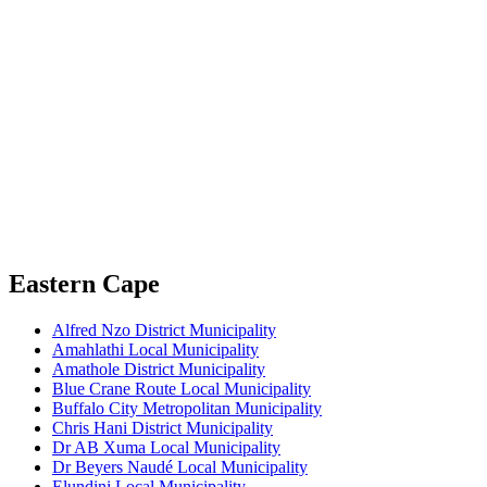
Eastern Cape
Alfred Nzo District Municipality
Amahlathi Local Municipality
Amathole District Municipality
Blue Crane Route Local Municipality
Buffalo City Metropolitan Municipality
Chris Hani District Municipality
Dr AB Xuma Local Municipality
Dr Beyers Naudé Local Municipality
Elundini Local Municipality