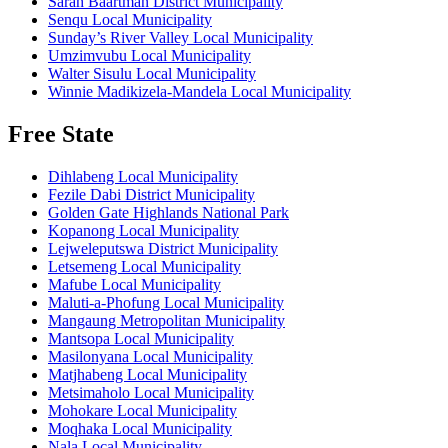
Sarah Baartman District Municipality
Senqu Local Municipality
Sunday’s River Valley Local Municipality
Umzimvubu Local Municipality
Walter Sisulu Local Municipality
Winnie Madikizela-Mandela Local Municipality
Free State
Dihlabeng Local Municipality
Fezile Dabi District Municipality
Golden Gate Highlands National Park
Kopanong Local Municipality
Lejweleputswa District Municipality
Letsemeng Local Municipality
Mafube Local Municipality
Maluti-a-Phofung Local Municipality
Mangaung Metropolitan Municipality
Mantsopa Local Municipality
Masilonyana Local Municipality
Matjhabeng Local Municipality
Metsimaholo Local Municipality
Mohokare Local Municipality
Moqhaka Local Municipality
Nala Local Municipality