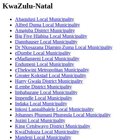
KwaZulu-Natal
Abaqulusi Local Municipality
Alfred Duma Local Municipality
Amajuba District Municipality
Big Five Hlabisa Local Municipality
Dannhauser Local Municipality
Dr Nkosazana Dlamini-Zuma Local Municipality
eDumbe Local Municipality
eMadlangeni Local Municipality
Endumeni Local Municipality
eThekwini Metropolitan Municipality
Greater Kokstad Local Municipality
Harry Gwala District Municipality
iLembe District Municipality
Imbabazane Local Municipality
Impendle Local Municipality
Indaka Local Municipality
Inkosi Langalibalele Local Municipality
Johannes Phumani Phungula Local Municipality
Jozini Local Municipality
King Cetshwayo District Municipality
KwaDukuza Local Municipality
Mandeni Local Municipality