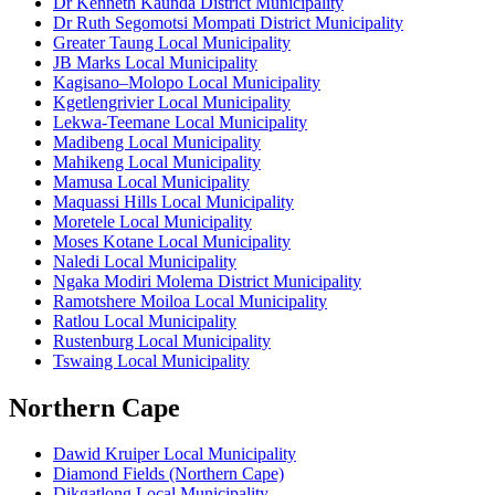
Dr Kenneth Kaunda District Municipality
Dr Ruth Segomotsi Mompati District Municipality
Greater Taung Local Municipality
JB Marks Local Municipality
Kagisano–Molopo Local Municipality
Kgetlengrivier Local Municipality
Lekwa-Teemane Local Municipality
Madibeng Local Municipality
Mahikeng Local Municipality
Mamusa Local Municipality
Maquassi Hills Local Municipality
Moretele Local Municipality
Moses Kotane Local Municipality
Naledi Local Municipality
Ngaka Modiri Molema District Municipality
Ramotshere Moiloa Local Municipality
Ratlou Local Municipality
Rustenburg Local Municipality
Tswaing Local Municipality
Northern Cape
Dawid Kruiper Local Municipality
Diamond Fields (Northern Cape)
Dikgatlong Local Municipality