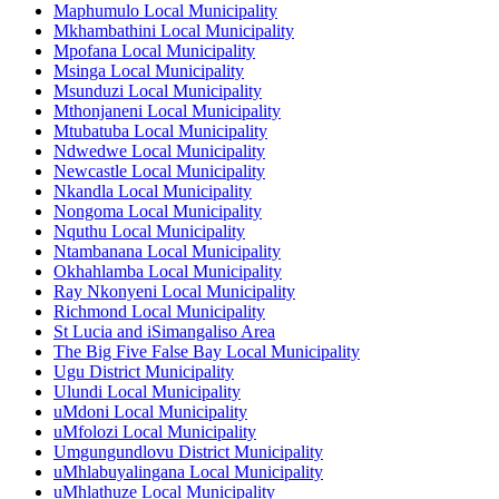
Maphumulo Local Municipality
Mkhambathini Local Municipality
Mpofana Local Municipality
Msinga Local Municipality
Msunduzi Local Municipality
Mthonjaneni Local Municipality
Mtubatuba Local Municipality
Ndwedwe Local Municipality
Newcastle Local Municipality
Nkandla Local Municipality
Nongoma Local Municipality
Nquthu Local Municipality
Ntambanana Local Municipality
Okhahlamba Local Municipality
Ray Nkonyeni Local Municipality
Richmond Local Municipality
St Lucia and iSimangaliso Area
The Big Five False Bay Local Municipality
Ugu District Municipality
Ulundi Local Municipality
uMdoni Local Municipality
uMfolozi Local Municipality
Umgungundlovu District Municipality
uMhlabuyalingana Local Municipality
uMhlathuze Local Municipality