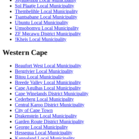
Siyathemba Local Municipality
Sol Plaatje Local Municipality
Thembelihle Local Municipality
Tsantsabane Local Municipality
Ubuntu Local Municipality
Umsobomvu Local Municipality
ZF Mgcawu District Municipality
ǃKheis Local Municipality
Western Cape
Beaufort West Local Municipality
Bergrivier Local Municipality
Bitou Local Municipality
Breede Valley Local Municipality
Cape Agulhas Local Municipality
Cape Winelands District Municipality
Cederberg Local Municipality
Central Karoo District Municipality
City of Cape Town
Drakenstein Local Municipality
Garden Route District Municipality
George Local Municipality
Hessequa Local Municipality
Kannaland Local Municipality