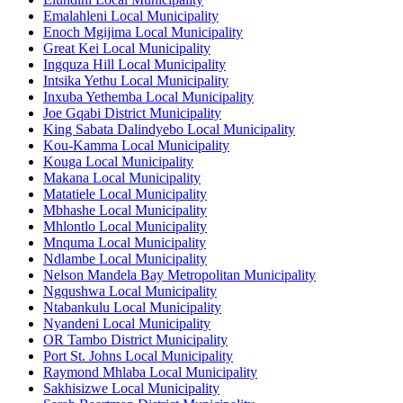
Emalahleni Local Municipality
Enoch Mgijima Local Municipality
Great Kei Local Municipality
Ingquza Hill Local Municipality
Intsika Yethu Local Municipality
Inxuba Yethemba Local Municipality
Joe Gqabi District Municipality
King Sabata Dalindyebo Local Municipality
Kou-Kamma Local Municipality
Kouga Local Municipality
Makana Local Municipality
Matatiele Local Municipality
Mbhashe Local Municipality
Mhlontlo Local Municipality
Mnquma Local Municipality
Ndlambe Local Municipality
Nelson Mandela Bay Metropolitan Municipality
Ngqushwa Local Municipality
Ntabankulu Local Municipality
Nyandeni Local Municipality
OR Tambo District Municipality
Port St. Johns Local Municipality
Raymond Mhlaba Local Municipality
Sakhisizwe Local Municipality