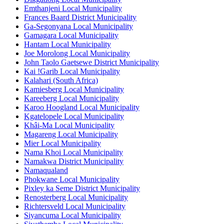
Emthanjeni Local Municipality
Frances Baard District Municipality
Ga-Segonyana Local Municipality
Gamagara Local Municipality
Hantam Local Municipality
Joe Morolong Local Municipality
John Taolo Gaetsewe District Municipality
Kai ǃGarib Local Municipality
Kalahari (South Africa)
Kamiesberg Local Municipality
Kareeberg Local Municipality
Karoo Hoogland Local Municipality
Kgatelopele Local Municipality
Khâi-Ma Local Municipality
Magareng Local Municipality
Mier Local Municipality
Nama Khoi Local Municipality
Namakwa District Municipality
Namaqualand
Phokwane Local Municipality
Pixley ka Seme District Municipality
Renosterberg Local Municipality
Richtersveld Local Municipality
Siyancuma Local Municipality